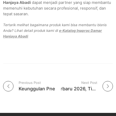
Hanjaya Abadi
dapat menjadi partner yang siap membantu
memenuhi kebutuhan secara profesional, responsif, dan
tepat sasaran.
Tertarik melihat bagaimana produk kami bisa membantu bisnis
Anda? Lihat detail produk kami di
e-Katalog
Inaproc
Damar
Hanjaya Abadi
Previous Post
Next Post
Post navigation
Keunggulan Pneumatic Tire Roller untuk Hasil Pemadatan Aspal Berkualitas
Harga Asbes Terbaru 2026, Tips Memilih untuk Kebutuhan Pengadaan Pemerintah