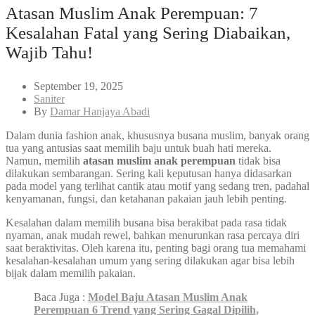
Atasan Muslim Anak Perempuan: 7
Kesalahan Fatal yang Sering Diabaikan,
Wajib Tahu!
September 19, 2025
Saniter
By
Damar Hanjaya Abadi
Dalam dunia fashion anak, khususnya busana muslim, banyak orang
tua yang antusias saat memilih baju untuk buah hati mereka.
Namun, memilih
atasan muslim anak perempuan
tidak bisa
dilakukan sembarangan. Sering kali keputusan hanya didasarkan
pada model yang terlihat cantik atau motif yang sedang tren, padahal
kenyamanan, fungsi, dan ketahanan pakaian jauh lebih penting.
Kesalahan dalam memilih busana bisa berakibat pada rasa tidak
nyaman, anak mudah rewel, bahkan menurunkan rasa percaya diri
saat beraktivitas. Oleh karena itu, penting bagi orang tua memahami
kesalahan-kesalahan umum yang sering dilakukan agar bisa lebih
bijak dalam memilih pakaian.
Baca Juga :
Model Baju Atasan Muslim Anak
Perempuan 6 Trend yang Sering Gagal Dipilih,