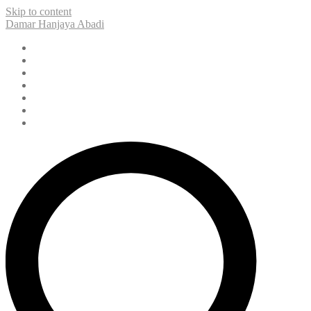
Skip to content
Damar Hanjaya Abadi
Home
Tentang Kami
Layanan Kami
Portfolio
Inaproc
Kontak Kami
Blog