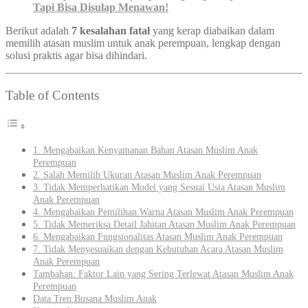
Tapi Bisa Disulap Menawan!
Berikut adalah
7 kesalahan fatal
yang kerap diabaikan dalam
memilih atasan muslim untuk anak perempuan, lengkap dengan
solusi praktis agar bisa dihindari.
Table of Contents
1. Mengabaikan Kenyamanan Bahan Atasan Muslim Anak
Perempuan
2. Salah Memilih Ukuran Atasan Muslim Anak Perempuan
3. Tidak Memperhatikan Model yang Sesuai Usia Atasan Muslim
Anak Perempuan
4. Mengabaikan Pemilihan Warna Atasan Muslim Anak Perempuan
5. Tidak Memeriksa Detail Jahitan Atasan Muslim Anak Perempuan
6. Mengabaikan Fungsionalitas Atasan Muslim Anak Perempuan
7. Tidak Menyesuaikan dengan Kebutuhan Acara Atasan Muslim
Anak Perempuan
Tambahan: Faktor Lain yang Sering Terlewat Atasan Muslim Anak
Perempuan
Data Tren Busana Muslim Anak